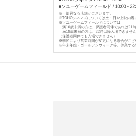
■ソユーゲームフィールド / 10:00 - 22:
※一部異なる店舗がございます。
※TOHOシネマズについては土・日や上映内容
※ソユーゲームフィールドについては
満16歳未満の方は、保護者同伴であれば21時
満18歳未満の方は、22時以降入場できませ
（保護者同伴でも入場できません）
※季節により営業時間が変更になる場合がござ
※年末年始・ゴールデンウィーク等、休業する